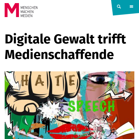
Springe zum Inhalt
MENSCHEN
Digitale Gewalt trifft
MACHEN
Medienschaffende
MEDIEN