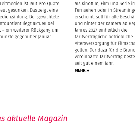
Leitmedien ist laut Pro Quote
als Kinofilm, Film und Serie i
eut gesunken. Das zeigt eine
Fernsehen oder in Streaming
edienzählung. Der gewichtete
erscheint, soll für alle Beschä
tquotient liegt aktuell bei
und hinter der Kamera ab Be
nt – ein weiterer Rückgang um
Jahres 2027 einheitlich die
tpunkte gegenüber Januar
tarifvertragliche betriebliche
Altersversorgung für Filmsch
gelten. Der dazu für die Bran
vereinbarte Tarifvertrag beste
seit gut einem Jahr.
MEHR »
s aktuelle Magazin
6