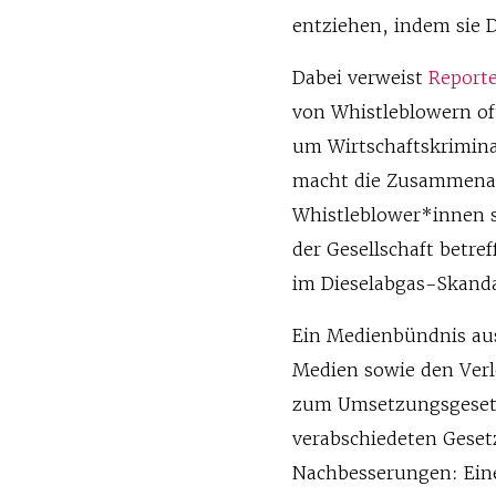
entziehen, indem sie 
Dabei verweist
Report
von Whistleblowern of
um Wirtschaftskriminal
macht die Zusammenarb
Whistleblower*innen s
der Gesellschaft betre
im Dieselabgas-Skanda
Ein Medienbündnis aus
Medien sowie den Ver
zum Umsetzungsgesetz 
verabschiedeten Gesetz
Nachbesserungen: Eine