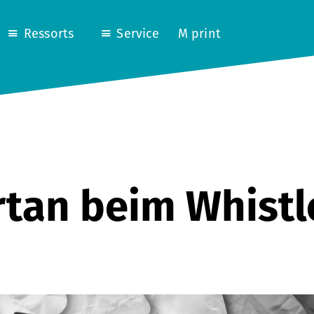
Ressorts
Service
M print
rtan beim Whistl