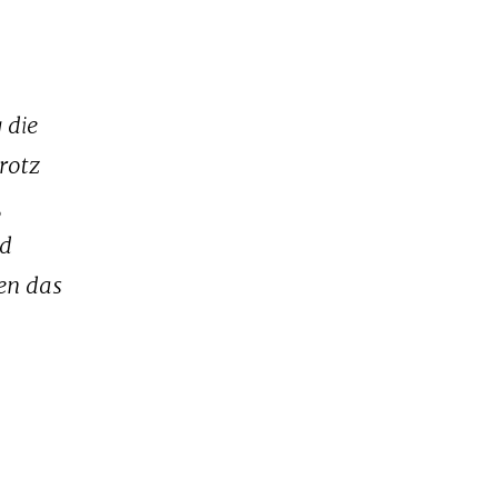
 die
rotz
,
nd
en das