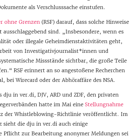
Dokumente als Verschlusssache einstufen.
er ohne Grenzen
(RSF) darauf, dass solche Hinweise
t ausschlaggebend sind. „Insbesondere, wenn es
ität oder illegale Geheimdienstaktivitäten geht,
eit von Investigativjournalist*innen und
ystematische Missstände sichtbar, die große Teile
ffen.“ RSF erinnert an so angestoßene Recherchen
l, bei Wirecard oder der Abhöraffäre des NSA.
 dju in ver.di, DJV, ARD und ZDF, den privaten
legerverbänden hatte im Mai eine
Stellungnahme
der Whistleblowing-Richtlinie veröffentlicht. Im
 sieht die dju in ver.di auch einige
 Pflicht zur Bearbeitung anonymer Meldungen sei