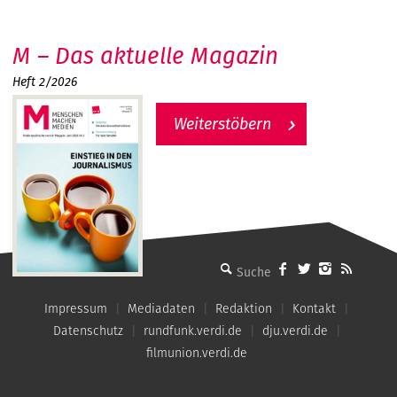
M – Das aktuelle Magazin
Heft 2/2026
Weiterstöbern
MMM - Menschen machen Medien
Impressum
Mediadaten
Redaktion
Kontakt
Datenschutz
rundfunk.verdi.de
dju.verdi.de
filmunion.verdi.de