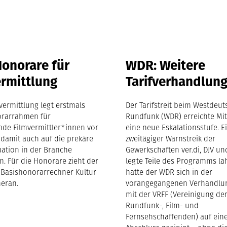
Honorare für
WDR: Weitere
rmittlung
Tarifverhandlun
vermittlung legt erstmals
Der Tarifstreit beim Westdeu
orarrahmen für
Rundfunk (WDR) erreichte Mit
ende Filmvermittler*innen vor
eine neue Eskalationsstufe. E
damit auch auf die prekäre
zweitägiger Warnstreik der
uation in der Branche
Gewerkschaften ver.di, DJV u
. Für die Honorare zieht der
legte Teile des Programms la
 Basishonorarrechner Kultur
hatte der WDR sich in der
heran.
vorangegangenen Verhandlu
mit der VRFF (Vereinigung de
Rundfunk-, Film- und
Fernsehschaffenden) auf ein