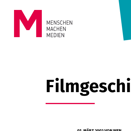
Springe zum Inhalt
MENSCHEN
MACHEN
MEDIEN
Filmgeschi
01. MÄRZ 2002
VON WEN