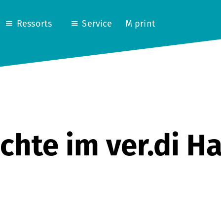
Ressorts
Service
M print
chte im ver.di H