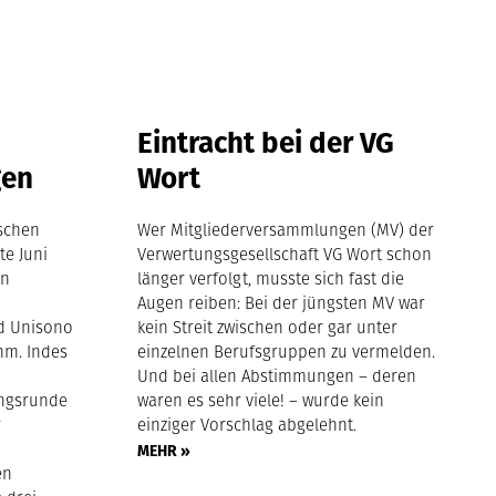
Eintracht bei der VG
gen
Wort
tschen
Wer Mitgliederversammlungen (MV) der
te Juni
Verwertungsgesellschaft VG Wort schon
in
länger verfolgt, musste sich fast die
Augen reiben: Bei der jüngsten MV war
nd Unisono
kein Streit zwischen oder gar unter
hm. Indes
einzelnen Berufsgruppen zu vermelden.
Und bei allen Abstimmungen – deren
ngsrunde
waren es sehr viele! – wurde kein
r
einziger Vorschlag abgelehnt.
MEHR »
en