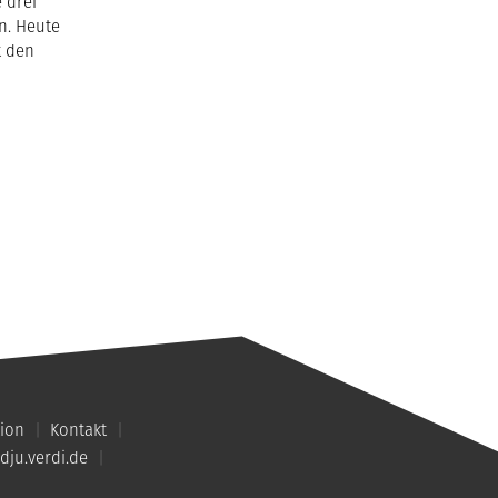
 drei
n. Heute
t den
ion
Kontakt
dju.verdi.de