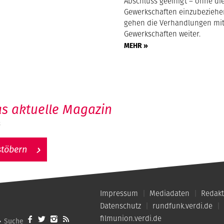
Abschluss geeinigt – ohne die
Gewerkschaften einzubeziehe
gehen die Verhandlungen mi
Gewerkschaften weiter.
MEHR »
s aktuelle Magazin
6
stöbern
Impressum
Mediadaten
Redakt
Datenschutz
rundfunk.verdi.de
filmunion.verdi.de