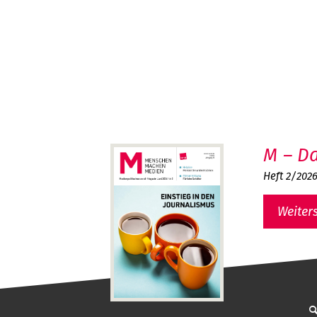
M – Da
Heft 2/202
Weiter
MMM - Menschen machen Medien