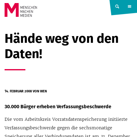
Springe zum Inhalt
MENSCHEN
Hände weg von den
MACHEN
Daten!
MEDIEN
14. FEBRUAR 2008
VON WEN
30.000 Bürger erheben Verfassungsbeschwerde
Die vom Arbeitskreis Vorratsdatenspeicherung initiierte
Ver­fassungsbeschwerde gegen die sechsmonatige
Speicherung aller Verbindungsdaten ist am 31. Dezember