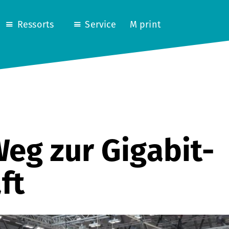
Ressorts
Service
M print
Weg zur Gigabit-
ft