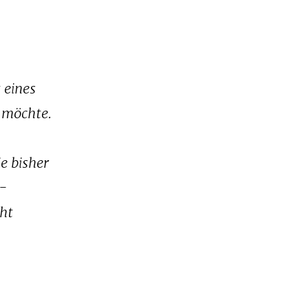
 eines
 möchte.
e bisher
t-
cht