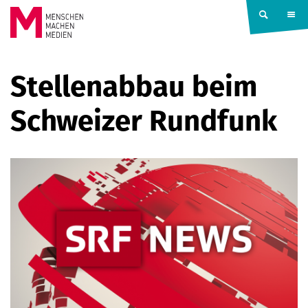
Springe zum Inhalt
MENSCHEN
Stellenabbau beim
MACHEN
Schweizer Rundfunk
MEDIEN