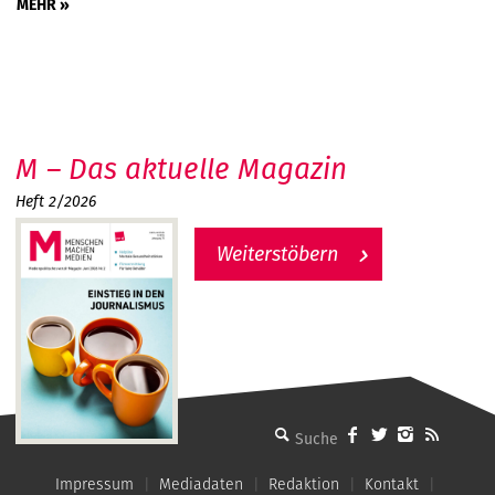
MEHR »
M – Das aktuelle Magazin
Heft 2/2026
Weiterstöbern
MMM - Menschen machen Medien
Impressum
Mediadaten
Redaktion
Kontakt