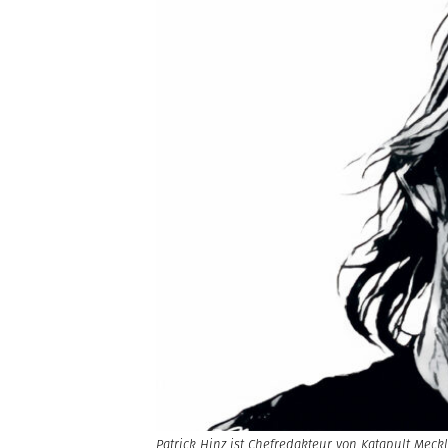
Patrick Hinz ist Chefredakteur von Katapult Mec