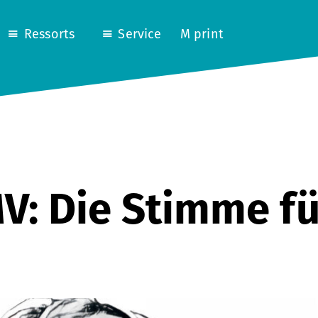
Ressorts
Service
M print
V: Die Stimme f