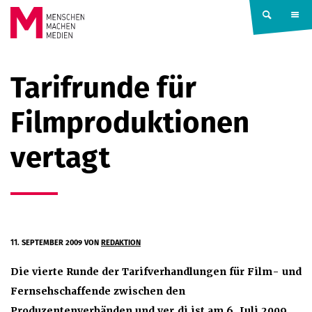
Springe zum Inhalt
MENSCHEN
Tarifrunde für
MACHEN
Filmproduktionen
MEDIEN
vertagt
11. SEPTEMBER 2009
VON
REDAKTION
Die vierte Runde der Tarifverhandlungen für Film- und
Fernsehschaffende zwischen den
Produzentenverbänden und ver.di ist am 6. Juli 2009