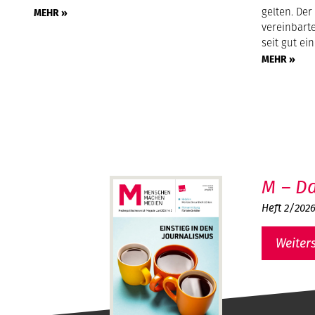
gelten. Der
MEHR »
vereinbarte
seit gut ei
MEHR »
M – Da
Heft 2/202
Weiter