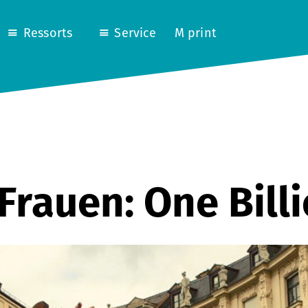
Ressorts
Service
M print
Frauen: One Billi