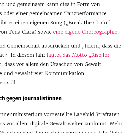
ich und gemeinsam kann dies in Form von
s oder einer gemeinsamen Tanzperformance
gibt es einen eigenen Song („Break the Chain“ –
 von Tena Clark) sowie
eine eigene Choreographie
.
und Gemeinschaft ausdrücken und „feiern, dass die
at“. In diesem Jahr
lautet das Motto „Rise for
, dass vor allem den Ursachen von Gewalt
ie und gewaltfreier Kommunikation
n soll.
ch gegen Journalistinnen
nenministerium vorgestellte Lagebild Straftaten
ass vor allem digitale Gewalt weiter zunimmt. Mehr
d Mädchen sind demnach im vergangenen Jahr Opfer