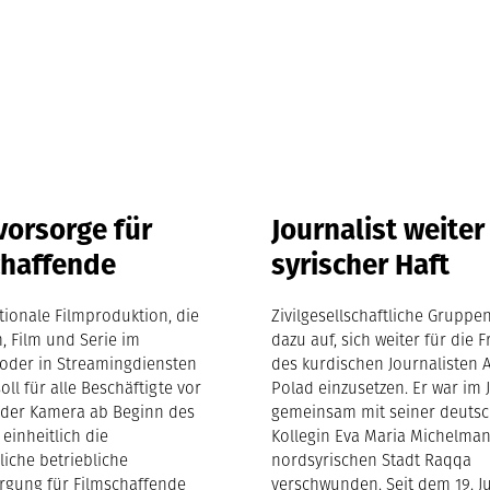
vorsorge für
Journalist weiter
chaffende
syrischer Haft
ktionale Filmproduktion, die
Zivilgesellschaftliche Gruppe
m, Film und Serie im
dazu auf, sich weiter für die 
oder in Streamingdiensten
des kurdischen Journalisten
soll für alle Beschäftigte vor
Polad einzusetzen. Er war im 
 der Kamera ab Beginn des
gemeinsam mit seiner deuts
 einheitlich die
Kollegin Eva Maria Michelma
gliche betriebliche
nordsyrischen Stadt Raqqa
orgung für Filmschaffende
verschwunden. Seit dem 19. J