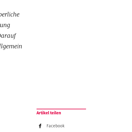
perliche
rung
Darauf
allgemein
Artikel teilen
Facebook