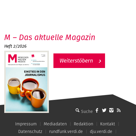
M – Das aktuelle Magazin
Heft 2/2026
Weiterstöbern
MMM - Menschen machen Medien
Impressum
Mediadaten
Redaktion
Kontakt
Datenschutz
rundfunk.verdi.de
dju.verdi.de