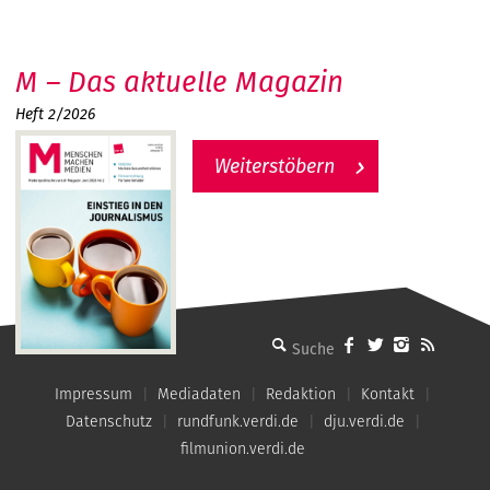
M – Das aktuelle Magazin
Heft 2/2026
Weiterstöbern
MMM - Menschen machen Medien
Impressum
Mediadaten
Redaktion
Kontakt
Datenschutz
rundfunk.verdi.de
dju.verdi.de
filmunion.verdi.de