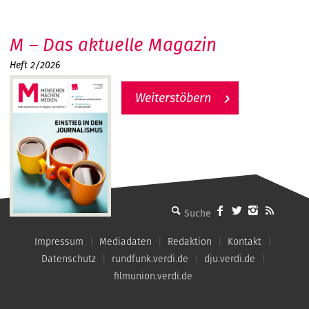
M – Das aktuelle Magazin
Heft 2/2026
Weiterstöbern
MMM - Menschen machen Medien
Impressum
Mediadaten
Redaktion
Kontakt
Datenschutz
rundfunk.verdi.de
dju.verdi.de
filmunion.verdi.de