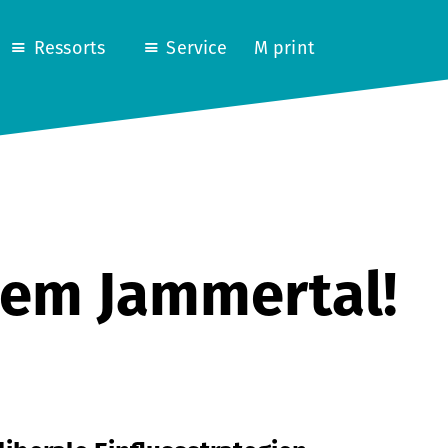
Ressorts
Service
M print
dem Jammertal!