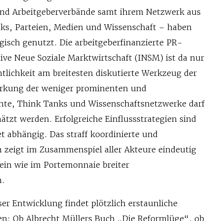
nd Arbeitgeberverbände samt ihrem Netzwerk aus
ks, Parteien, Medien und Wissenschaft – haben
gisch genutzt. Die arbeitgeberfinanzierte PR-
tive Neue Soziale Marktwirtschaft (INSM) ist da nur
entlichkeit am breitesten diskutierte Werkzeug der
irkung der weniger prominenten und
nte, Think Tanks und Wissenschaftsnetzwerke darf
ätzt werden. Erfolgreiche Einflussstrategien sind
t abhängig. Das straff koordinierte und
zeigt im Zusammenspiel aller Akteure eindeutig
in wie im Portemonnaie breiter
n.
er Entwicklung findet plötzlich erstaunliche
n: Ob Albrecht Müllers Buch „Die Reformlüge“, ob