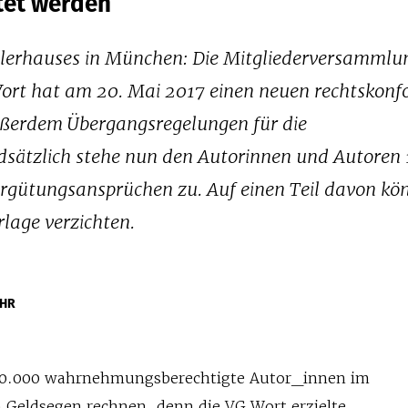
tet werden
tlerhauses in München: Die Mitgliederversammlu
Wort hat am 20. Mai 2017 einen neuen rechtskon
ußerdem Übergangsregelungen für die
sätzlich stehe nun den Autorinnen und Autoren
ergütungsansprüchen zu. Auf einen Teil davon kön
rlage verzichten.
ÜHR
80.000 wahrnehmungsberechtigte Autor_innen im
n Geldsegen rechnen, denn die VG Wort erzielte