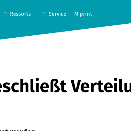
Ressorts
Service
M print
schließt Vertei