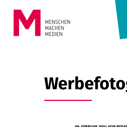
Springe zum Inhalt
MENSCHEN
MACHEN
MEDIEN
Werbefoto
09. FEBRUAR 2004
VON
REDA