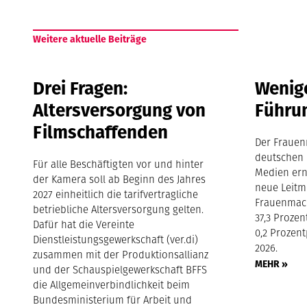
Weitere aktuelle Beiträge
Drei Fragen:
Wenige
Altersversorgung von
Führu
Filmschaffenden
Der Frauen
deutschen 
Für alle Beschäftigten vor und hinter
Medien ern
der Kamera soll ab Beginn des Jahres
neue Leitm
2027 einheitlich die tarifvertragliche
Frauenmach
betriebliche Altersversorgung gelten.
37,3 Proze
Dafür hat die Vereinte
0,2 Prozen
Dienstleistungsgewerkschaft (ver.di)
2026.
zusammen mit der Produktionsallianz
MEHR »
und der Schauspielgewerkschaft BFFS
die Allgemeinverbindlichkeit beim
Bundesministerium für Arbeit und