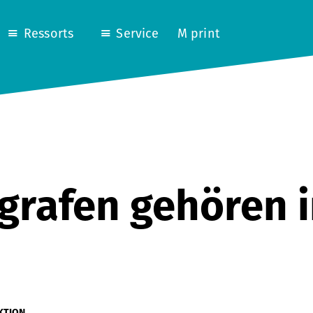
Ressorts
Service
M print
grafen gehören i
KTION