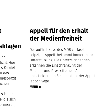
k
Appell für den Erhalt
der Medienfreiheit
sklagen
Der auf Initiative des MDR verfasste
Leipziger Appell bekommt immer mehr
 ihr
Unterstützung. Die Unterzeichnenden
icht: Hier
erkennen die Einschränkung der
es Kapitel
Medien- und Pressefreiheit. An
lt das
entscheidenden Stellen bleibt der Appell
ungspraxis
jedoch vage.
lichen
MEHR »
s ist ein
e, die sich
formieren,