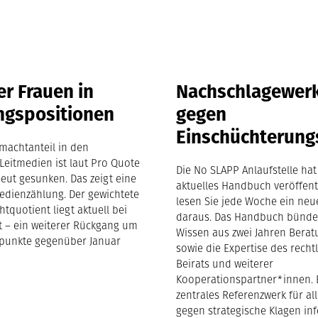
r Frauen in
Nachschlagewer
ngspositionen
gegen
Einschüchterung
machtanteil in den
Leitmedien ist laut Pro Quote
Die No SLAPP Anlaufstelle hat
eut gesunken. Das zeigt eine
aktuelles Handbuch veröffentl
edienzählung. Der gewichtete
lesen Sie jede Woche ein neu
tquotient liegt aktuell bei
daraus. Das Handbuch bünde
nt – ein weiterer Rückgang um
Wissen aus zwei Jahren Berat
tpunkte gegenüber Januar
sowie die Expertise des recht
Beirats und weiterer
Kooperationspartner*innen. E
zentrales Referenzwerk für all
gegen strategische Klagen in