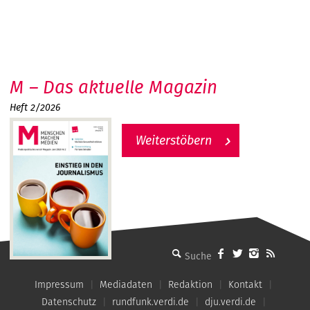
M – Das aktuelle Magazin
Heft 2/2026
Weiterstöbern
MMM - Menschen machen Medien
Impressum
Mediadaten
Redaktion
Kontakt
Datenschutz
rundfunk.verdi.de
dju.verdi.de