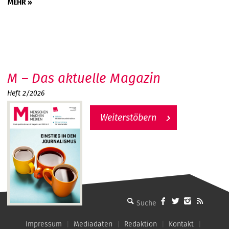
MEHR »
M – Das aktuelle Magazin
Heft 2/2026
Weiterstöbern
MMM - Menschen machen Medien
Impressum
Mediadaten
Redaktion
Kontakt