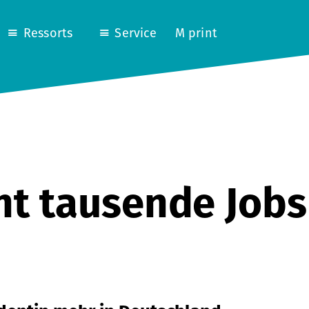
Ressorts
Service
M print
ht tausende Jobs