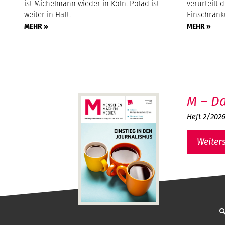
ist Michelmann wieder in Köln. Polad ist
verurteilt 
weiter in Haft.
Einschränk
MEHR »
MEHR »
M – Da
Heft 2/202
Weiter
MMM - Menschen machen Medien