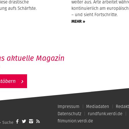
diese drastische
weiter aus. Arte arbeitet wä
ung aufs Schärfste.
kontinuierlich am europäisc
– und sieht Fortschritte.
MEHR »
s aktuelle Magazin
6
stöbern
Impressum
Mediadaten
Redakt
Datenschutz
rundfunk.verdi.de
filmunion.verdi.de