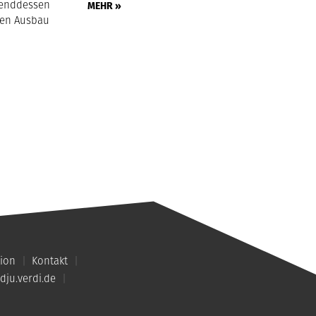
hrenddessen
MEHR »
hen Ausbau
ion
Kontakt
dju.verdi.de