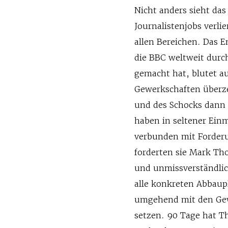
Nicht anders sieht da
Journalistenjobs verli
allen Bereichen. Das E
die BBC weltweit durc
gemacht hat, blutet au
Gewerkschaften überze
und des Schocks dann
haben in seltener Einm
verbunden mit Forderu
forderten sie Mark Tho
und unmissverständlich
alle konkreten Abbaup
umgehend mit den Gew
setzen. 90 Tage hat T