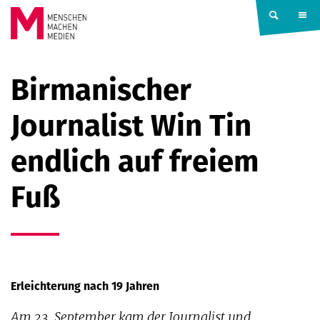
Springe zum Inhalt
MENSCHEN
Birmanischer
MACHEN
Journalist Win Tin
MEDIEN
endlich auf freiem
Fuß
Erleichterung nach 19 Jahren
Am 23. September kam der Journalist und