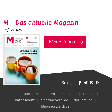
M – Das aktuelle Magazin
Heft 2/2026
Weiterstöbern
MMM - Menschen machen Medien
Impressum
Mediadaten
Redaktion
Kontakt
Datenschutz
rundfunk.verdi.de
dju.verdi.de
filmunion.verdi.de