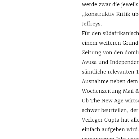
werde zwar die jeweils
„konstruktiv Kritik ü
Jeffreys.
Für den südafrikanisc
einem weiteren Grund 
Zeitung von den domin
Avusa und Independent
sämtliche relevanten 
Ausnahme neben dem N
Wochenzeitung Mail &
Ob The New Age wirtscha
schwer beurteilen, der
Verleger Gupta hat all
einfach aufgeben wird
vergangenen Jahr ver