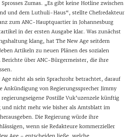
s Sprosses Zumas. „Es gibt keine Hotline zwischen
nd und dem Luthuli-Haus“, stellte Chefredakteur
stanz zum ANC-Hauptquartier in Johannesburg
tartikel in der ersten Ausgabe klar. Was zunächst
ungshaltung klang, hat The New Age seitdem
Neben Artikeln zu neuen Plänen des sozialen
Berichte über ANC-Bürgermeister, die ihre
ssen.
Age nicht als sein Sprachrohr betrachtet, darauf
ste Ankündigung von Regierungssprecher Jimmy
e regierungseigene Postille Vuk’uzenzele künftig
g und nicht mehr wie bisher als Amtsblatt im
erausgeben. Die Regierung würde ihre
lässigen, wenn sie Redakteure kommerzieller
ew Age – entscheiden ließe, welche