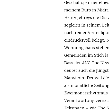
Geschäftspartner eine
meinem Büro in Midra
Henry Jeffreys die Di
sogleich in seinem Lei
nach reiner Verteidig
eindrucksvoll belegt. 
Wohnungsbaus stehen 
Gemeinden im Stich la
Dass der ANC The New 
deutet auch die jüng
Manyi hin. Der will di
als monatliche Zeitun
Zweimonatsrhythmus h
Verantwortung vernach
Zeitungen – wie The N