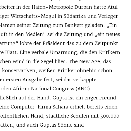
Arbeiter in der Hafen-Metropole Durban hatte Atul
ger Wirtschafts-Mogul in Südafrika und Verleger
Namen seiner Zeitung zum Bankett geladen. „Ein
Luft in den Medien“ sei die Zeitung und „ein neues
tattung“ lobte der Präsident das zu dem Zeitpunkt
te Blatt. Eine verbale Umarmung, die den Kritikern
schen Wind in die Segel blies. The New Age, das
g konservativen, weißen Kritiker ohnehin schon
er ersten Ausgabe fest, sei das verkappte
enden African National Congress (ANC).
hließlich auf der Hand. Gupta ist ein enger Freund
eine Computer-Firma Sahara erhielt bereits einen
 öffentlichen Hand, staatliche Schulen mit 300.000
tatten, und auch Guptas Söhne sind