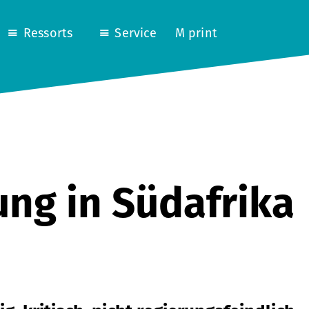
Ressorts
Service
M print
ung in Südafrika