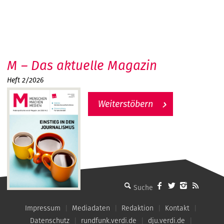
M – Das aktuelle Magazin
Heft 2/2026
Weiterstöbern
MMM - Menschen machen Medien
Impressum
Mediadaten
Redaktion
Kontakt
Datenschutz
rundfunk.verdi.de
dju.verdi.de