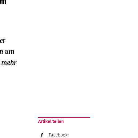
em
er
rn um
r mehr
Artikel teilen
Facebook