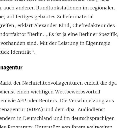
aber auch anderen Rundfunkstationen im regionalen
e, auf fertiges gebautes Zuliefermaterial
reifen, erklärt Alexander Kind, Chefredakteur des
ortfaktor“Berlin: „Es ist ja eine Berliner Spezifik,
 vorhanden sind. Mit der Leistung in Eigenregie
ück Identität“.
enagentur
rkt der Nachrichtenvollagenturen erzielt die dpa
dienst einen wichtigen Wettbewerbsvorteil
en wie AFP oder Reuters. Die Verschmelzung aus
tenagentur (RUFA) und dem dpa-Audiodienst
sendern in Deutschland und im deutschsprachigen
des Programm: Unterstüzt von ihrem weltweiten