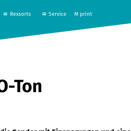
Ressorts
Service
M print
 O-Ton