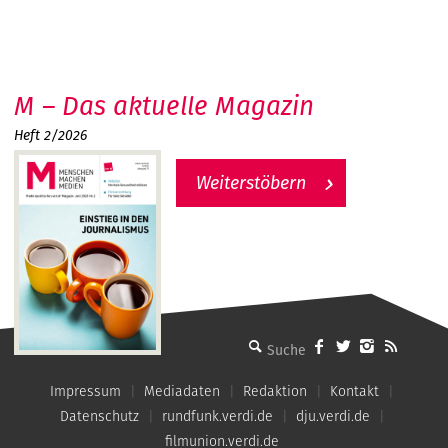
M – Das aktuelle Magazin
Heft 2/2026
Weiterstöbern
MMM - Menschen machen Medien
Impressum
Mediadaten
Redaktion
Kontakt
Datenschutz
rundfunk.verdi.de
dju.verdi.de
filmunion.verdi.de