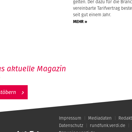
gelten. Der dazu für die Bran
vereinbarte Tarifvertrag beste
seit gut einem Jahr.
MEHR »
s aktuelle Magazin
6
stöbern
Impressum
Mediadaten
Redakt
Datenschutz
rundfunk.verdi.de