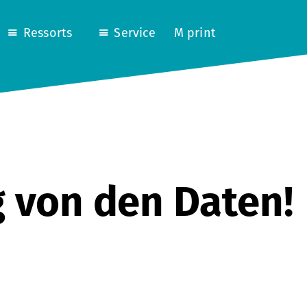
Ressorts
Service
M print
 von den Daten!