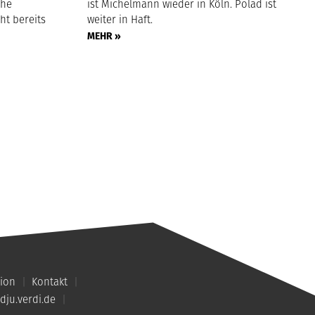
che
ist Michelmann wieder in Köln. Polad ist
ht bereits
weiter in Haft.
MEHR »
ion
Kontakt
dju.verdi.de