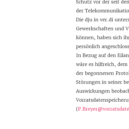
Schutz vor der seit de
der Telekommunikati
Die dju in ver.di unte
Gewerkschaften und Ve
können, haben sich ih
persönlich angeschlos
In Bezug auf den Eilan
wäre es hilfreich, de
der begonnenen Protok
Störungen in seiner b
Auswirkungen beobach
Vorratsdatenspeicheru
(
P.Breyer@vorratsdat