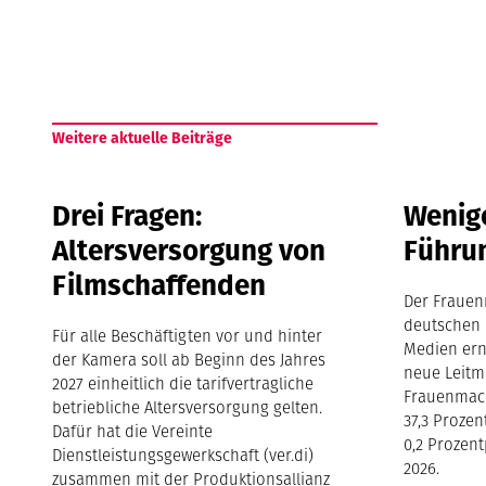
Weitere aktuelle Beiträge
Drei Fragen:
Wenige
Altersversorgung von
Führu
Filmschaffenden
Der Frauen
deutschen 
Für alle Beschäftigten vor und hinter
Medien ern
der Kamera soll ab Beginn des Jahres
neue Leitm
2027 einheitlich die tarifvertragliche
Frauenmach
betriebliche Altersversorgung gelten.
37,3 Proze
Dafür hat die Vereinte
0,2 Prozen
Dienstleistungsgewerkschaft (ver.di)
2026.
zusammen mit der Produktionsallianz