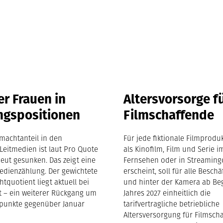
r Frauen in
Altersvorsorge f
ngspositionen
Filmschaffende
machtanteil in den
Für jede fiktionale Filmproduk
Leitmedien ist laut Pro Quote
als Kinofilm, Film und Serie i
eut gesunken. Das zeigt eine
Fernsehen oder in Streaming
edienzählung. Der gewichtete
erscheint, soll für alle Beschä
tquotient liegt aktuell bei
und hinter der Kamera ab Be
nt – ein weiterer Rückgang um
Jahres 2027 einheitlich die
tpunkte gegenüber Januar
tarifvertragliche betriebliche
Altersversorgung für Filmsch