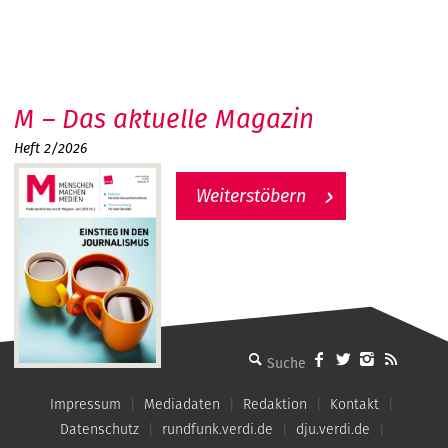
M – Das aktuelle Magazin
Heft 2/2026
Weiterstöbern
MMM - Menschen machen Medien
Impressum
Mediadaten
Redaktion
Kontakt
Datenschutz
rundfunk.verdi.de
dju.verdi.de