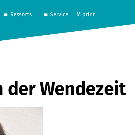
Ressorts
Service
M print
n der Wendezeit