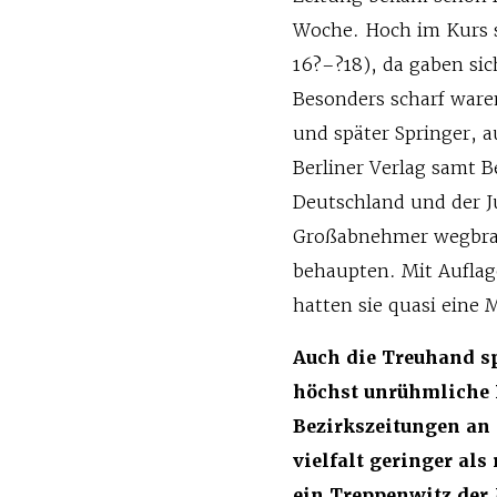
Woche. Hoch im Kurs st
16?–?18), da gaben sic
Besonders scharf ware
und später Springer, 
Berliner Verlag samt 
Deutschland und der J
Großabnehmer wegbrach
behaupten. Mit Aufla
hatten sie quasi eine 
Auch die Treuhand sp
höchst unrühmliche 
Bezirkszeitungen an 
vielfalt geringer als
ein Treppenwitz der