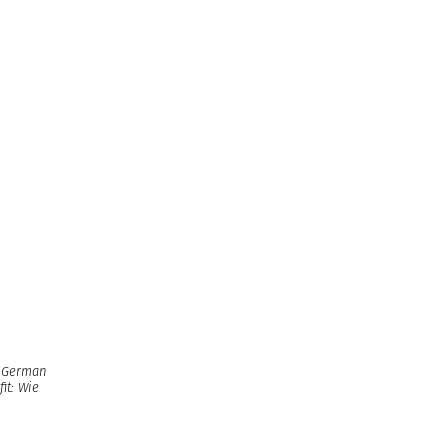
t German
it: Wie