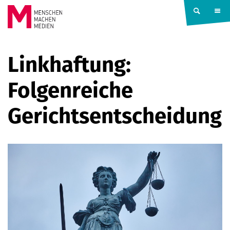
Springe zum Inhalt
MENSCHEN
Linkhaftung:
MACHEN
Folgenreiche
MEDIEN
Gerichtsentscheidung