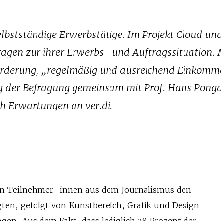
selbstständige Erwerbstätige. Im Projekt Cloud u
agen zur ihrer Erwerbs- und Auftragssituation. 
forderung, „regelmäßig und ausreichend Einkomm
ng der Befragung gemeinsam mit Prof. Hans Ponga
h Erwartungen an ver.di.
len Teilnehmer_innen aus dem Journalismus den
gten, gefolgt von Kunstbereich, Grafik und Design
gen. Aus dem Fakt, dass lediglich 38 Prozent der