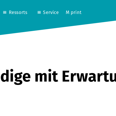
Ressorts
Service
M print
ndige mit Erwart