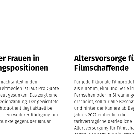
r Frauen in
Altersvorsorge f
ngspositionen
Filmschaffende
machtanteil in den
Für jede fiktionale Filmproduk
Leitmedien ist laut Pro Quote
als Kinofilm, Film und Serie i
eut gesunken. Das zeigt eine
Fernsehen oder in Streaming
edienzählung. Der gewichtete
erscheint, soll für alle Beschä
tquotient liegt aktuell bei
und hinter der Kamera ab Be
nt – ein weiterer Rückgang um
Jahres 2027 einheitlich die
tpunkte gegenüber Januar
tarifvertragliche betriebliche
Altersversorgung für Filmsch