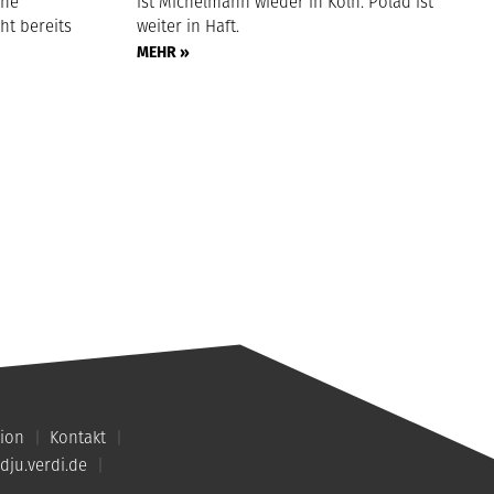
che
ist Michelmann wieder in Köln. Polad ist
ht bereits
weiter in Haft.
MEHR »
ion
Kontakt
dju.verdi.de