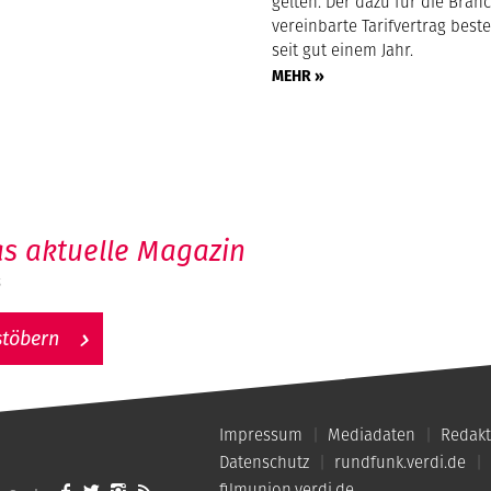
gelten. Der dazu für die Bran
vereinbarte Tarifvertrag beste
seit gut einem Jahr.
MEHR »
s aktuelle Magazin
6
stöbern
Impressum
Mediadaten
Redakt
Datenschutz
rundfunk.verdi.de
filmunion.verdi.de