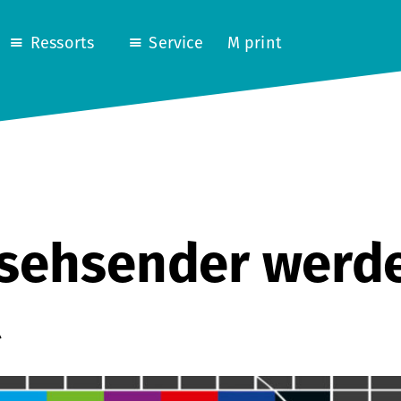
Ressorts
Service
M print
nsehsender werd
t