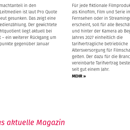
machtanteil in den
Für jede fiktionale Filmproduk
Leitmedien ist laut Pro Quote
als Kinofilm, Film und Serie i
eut gesunken. Das zeigt eine
Fernsehen oder in Streaming
edienzählung. Der gewichtete
erscheint, soll für alle Beschä
tquotient liegt aktuell bei
und hinter der Kamera ab Be
nt – ein weiterer Rückgang um
Jahres 2027 einheitlich die
tpunkte gegenüber Januar
tarifvertragliche betriebliche
Altersversorgung für Filmsch
gelten. Der dazu für die Bran
vereinbarte Tarifvertrag beste
seit gut einem Jahr.
MEHR »
s aktuelle Magazin