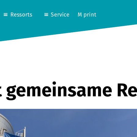
Ressorts
Service
M print
t gemeinsame Re