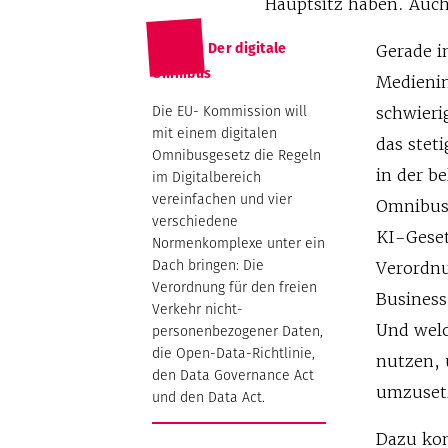
Hauptsitz haben. Auch
Der digitale
Gerade i
Omnibus
Medienin
Die EU- Kommission will
schwieri
mit einem digitalen
das stet
Omnibusgesetz die Regeln
in der be
im Digitalbereich
vereinfachen und vier
Omnibus“
verschiedene
KI-Geset
Normenkomplexe unter ein
Dach bringen: Die
Verordnu
Verordnung für den freien
Business
Verkehr nicht-
Und welc
personenbezogener Daten,
die Open-Data-Richtlinie,
nutzen, 
den Data Governance Act
umzuset
und den Data Act.
Dazu kon