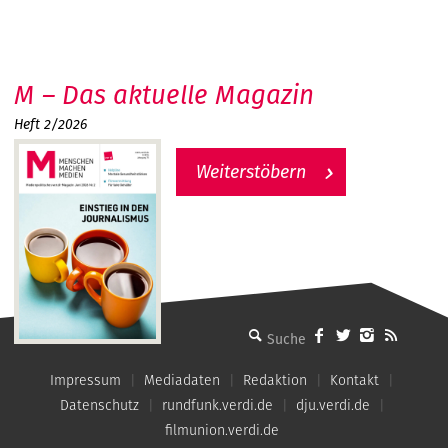
M – Das aktuelle Magazin
Heft 2/2026
Weiterstöbern
MMM - Menschen machen Medien
Impressum
Mediadaten
Redaktion
Kontakt
Datenschutz
rundfunk.verdi.de
dju.verdi.de
filmunion.verdi.de