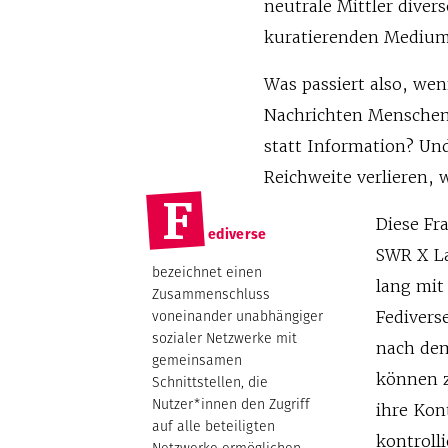
neutrale Mittler diver
kuratierenden Medium.
Was passiert also, we
Nachrichten Mensche
statt Information? U
Reichweite verlieren, 
F
Diese Fr
ediverse
SWR X L
bezeichnet einen
lang mit
Zusammenschluss
voneinander unabhängiger
Fedivers
sozialer Netzwerke mit
nach dem
gemeinsamen
können z
Schnittstellen, die
Nutzer*innen den Zugriff
ihre Kon
auf alle beteiligten
kontrolli
Netzwerke ermöglichen,