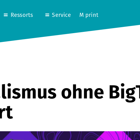
Ressorts
Service
M print
alismus ohne Big
rt