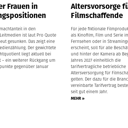
r Frauen in
Altersvorsorge f
ngspositionen
Filmschaffende
machtanteil in den
Für jede fiktionale Filmproduk
Leitmedien ist laut Pro Quote
als Kinofilm, Film und Serie i
eut gesunken. Das zeigt eine
Fernsehen oder in Streaming
edienzählung. Der gewichtete
erscheint, soll für alle Beschä
tquotient liegt aktuell bei
und hinter der Kamera ab Be
nt – ein weiterer Rückgang um
Jahres 2027 einheitlich die
tpunkte gegenüber Januar
tarifvertragliche betriebliche
Altersversorgung für Filmsch
gelten. Der dazu für die Bran
vereinbarte Tarifvertrag beste
seit gut einem Jahr.
MEHR »