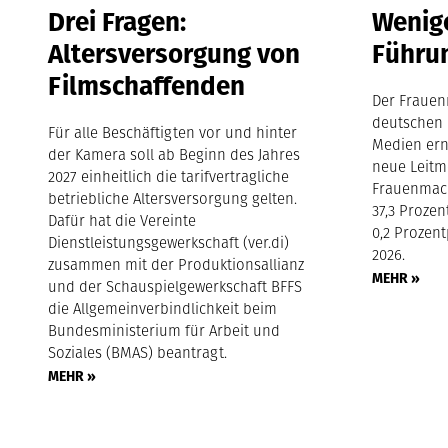
Drei Fragen:
Wenige
Altersversorgung von
Führu
Filmschaffenden
Der Frauen
deutschen 
Für alle Beschäftigten vor und hinter
Medien ern
der Kamera soll ab Beginn des Jahres
neue Leitm
2027 einheitlich die tarifvertragliche
Frauenmach
betriebliche Altersversorgung gelten.
37,3 Proze
Dafür hat die Vereinte
0,2 Prozen
Dienstleistungsgewerkschaft (ver.di)
2026.
zusammen mit der Produktionsallianz
MEHR »
und der Schauspielgewerkschaft BFFS
die Allgemeinverbindlichkeit beim
Bundesministerium für Arbeit und
Soziales (BMAS) beantragt.
MEHR »