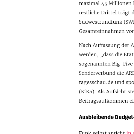
maximal 45 Millionen E
restliche Drittel träg
Südwestrundfunk (SWR)
Gesamteinnahmen von 
Nach Auffassung der A
werden, „dass die Etat
sogenannten Big-Five
Senderverbund die AR
tagesschau.de und spo
(KiKa). Als Aufsicht s
Beitragsaufkommen eff
Ausbleibende Budge
Funk selbst spricht
in