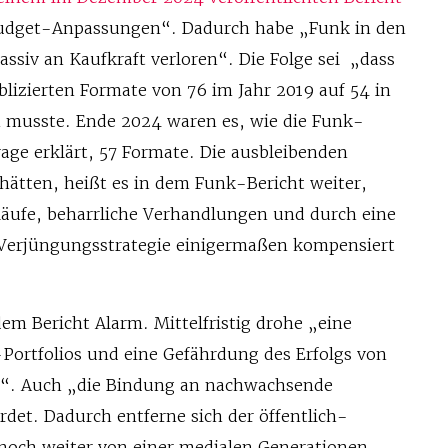
udget-Anpassungen“. Dadurch habe „Funk in den
ssiv an Kaufkraft verloren“. Die Folge sei „dass
ublizierten Formate von 76 im Jahr 2019 auf 54 in
 musste. Ende 2024 waren es, wie die Funk-
rage erklärt, 57 Formate. Die ausbleibenden
tten, heißt es in dem Funk-Bericht weiter,
bläufe, beharrliche Verhandlungen und durch eine
 Verjüngungsstrategie einigermaßen kompensiert
em Bericht Alarm. Mittelfristig drohe „eine
ortfolios und eine Gefährdung des Erfolgs von
pe“. Auch „die Bindung an nachwachsende
rdet. Dadurch entferne sich der öffentlich-
noch weiter von einer medialen Generationen-