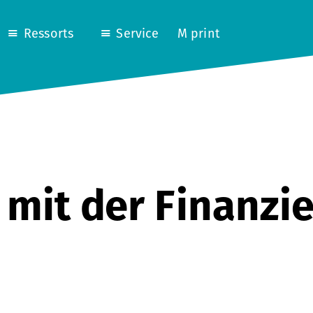
Ressorts
Service
M print
 mit der Finanzi