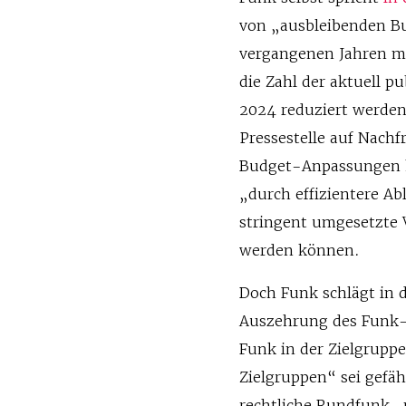
von „ausbleibenden B
vergangenen Jahren ma
die Zahl der aktuell p
2024 reduziert werden
Pressestelle auf Nachf
Budget-Anpassungen hä
„durch effizientere A
stringent umgesetzte
werden können.
Doch Funk schlägt in d
Auszehrung des Funk-P
Funk in der Zielgrup
Zielgruppen“ sei gefäh
rechtliche Rundfunk „