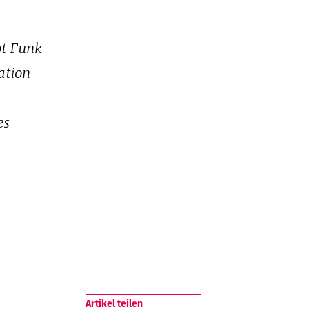
ot Funk
ation
es
Artikel teilen