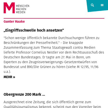
Springe zum Inhalt
MENSCHEN
Gunter Haake
MACHEN
„Eingriffsschwelle hoch ansetzen“
"Schon wenige öffentlich bekannte Durchsuchungen führen zu
MEDIEN
Beschränkungen der Pressefreiheit." - Die knappste
Zusammenfassung zum Thema Staatsgewalt contra Medien
lieferte Professor Cornelius Nestler vor dem Rechtsausschuß des
Deutschen Bundestages. Er tagte am 27. Mai in Bonn, um
Experten zu den Zeugnisverweigerungs-Gesetzentwürfen von
Bundesrat und B90/Die Grünen zu hören (siehe M 12/95, 11/96
u.a.).
MEHR »
Obergrenze 200 Mark …
Ausgerechnet eine Zeitung, die sich öffentlich gerne zum
Qualitätsjournalismus bekennt, scheint nun den Vorreiter beim