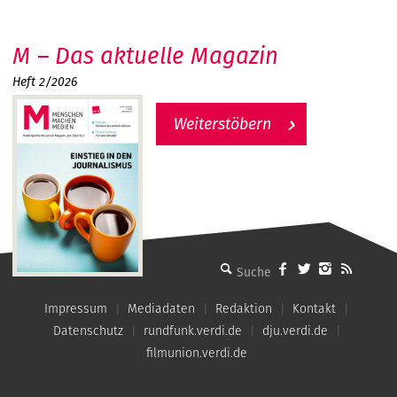
M – Das aktuelle Magazin
Heft 2/2026
Weiterstöbern
MMM - Menschen machen Medien
Impressum
Mediadaten
Redaktion
Kontakt
Datenschutz
rundfunk.verdi.de
dju.verdi.de
filmunion.verdi.de