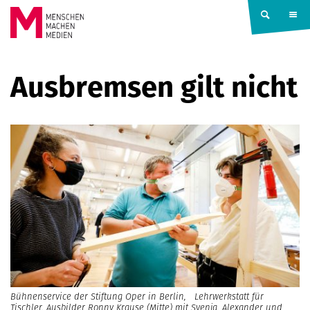
Springe zum Inhalt
MENSCHEN
Ausbremsen gilt nicht
MACHEN
MEDIEN
Bühnenservice der Stiftung Oper in Berlin, Lehrwerkstatt für
Tischler. Ausbilder Ronny Krause (Mitte) mit Svenja, Alexander und