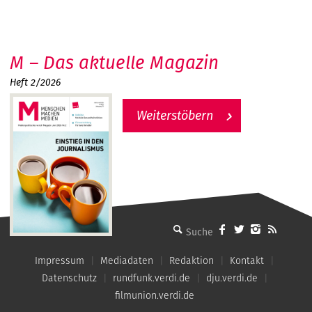
M – Das aktuelle Magazin
Heft 2/2026
Weiterstöbern
MMM - Menschen machen Medien
Impressum
Mediadaten
Redaktion
Kontakt
Datenschutz
rundfunk.verdi.de
dju.verdi.de
filmunion.verdi.de