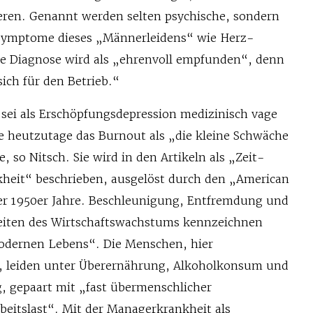
ieren. Genannt werden selten psychische, sondern
 Symptome dieses „Männerleidens“ wie Herz-
ie Diagnose wird als „ehrenvoll empfunden“, denn
sich für den Betrieb.“
sei als Erschöpfungsdepression medizinisch vage
e heutzutage das Burnout als „die kleine Schwäche
, so Nitsch. Sie wird in den Artikeln als „Zeit-
nkheit“ beschrieben, ausgelöst durch den „American
er 1950er Jahre. Beschleunigung, Entfremdung und
eiten des Wirtschaftswachstums kennzeichnen
odernen Lebens“. Die Menschen, hier
r, leiden unter Überernährung, Alkoholkonsum und
 gepaart mit „fast übermenschlicher
eitslast“. Mit der Managerkrankheit als