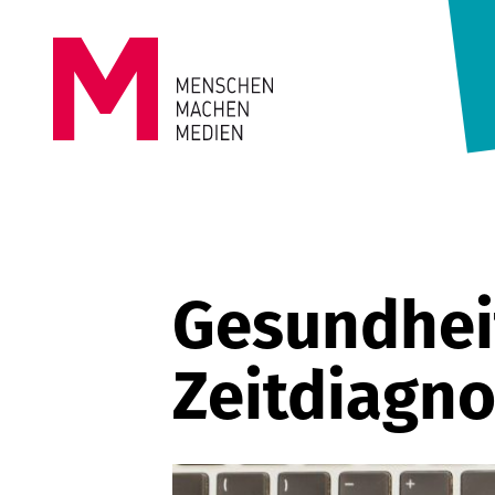
Springe zum Inhalt
MENSCHEN
MACHEN
MEDIEN
Gesundheit
Zeitdiagn