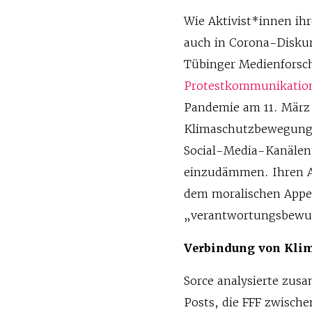
Wie Aktivist*innen ih
auch in Corona-Diskur
Tübinger Medienforsch
Protestkommunikation 
Pandemie am 11. März 
Klimaschutzbewegung
Social-Media-Kanälen 
einzudämmen. Ihren Au
dem moralischen Appe
„verantwortungsbewus
Verbindung von Kli
Sorce analysierte zus
Posts, die FFF zwische