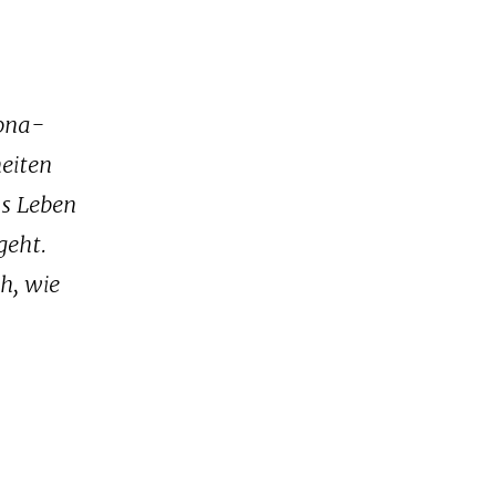
rona-
eiten
as Leben
geht.
h, wie