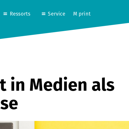
Ressorts
Service
M print
 in Medien als
ose