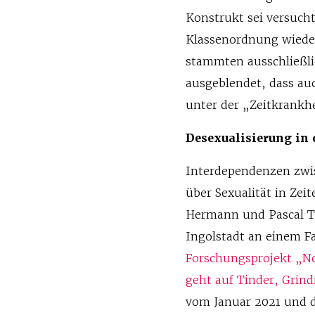
Konstrukt sei versuch
Klassenordnung wieder
stammten ausschließl
ausgeblendet, dass au
unter der „Zeitkrankhe
Desexualisierung in 
Interdependenzen zwis
über Sexualität in Zei
Hermann und Pascal Ta
Ingolstadt an einem Fa
Forschungsprojekt „N
geht auf Tinder, Grin
vom Januar 2021 und 