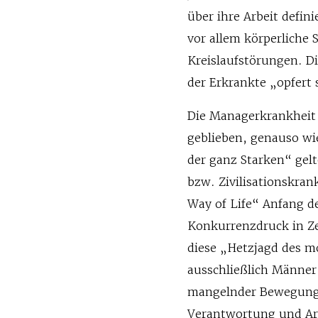
über ihre Arbeit defin
vor allem körperliche
Kreislaufstörungen. D
der Erkrankte „opfert 
Die Managerkrankheit 
geblieben, genauso wi
der ganz Starken“ gelte
bzw. Zivilisationskra
Way of Life“ Anfang d
Konkurrenzdruck in Z
diese „Hetzjagd des m
ausschließlich Männe
mangelnder Bewegung,
Verantwortung und Arb