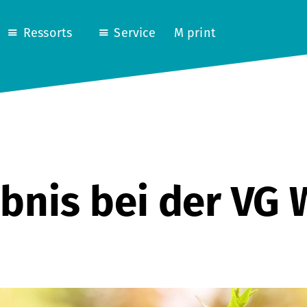
Ressorts
Service
M print
bnis bei der VG 