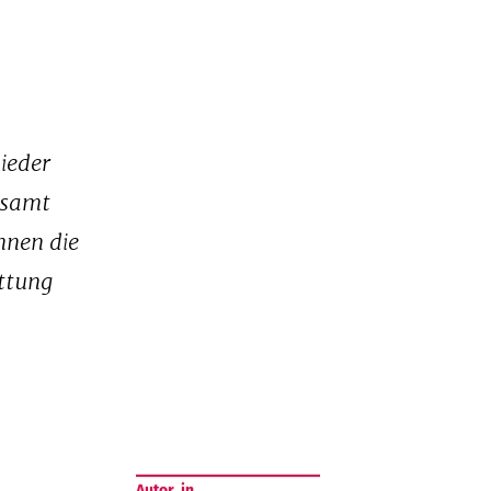
ieder
esamt
nnen die
ttung
Autor_in