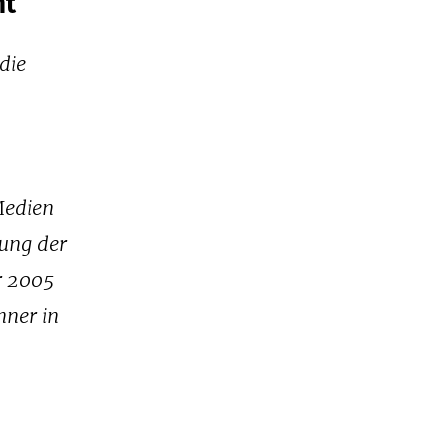
ht
die
Medien
hung der
r 2005
hner in