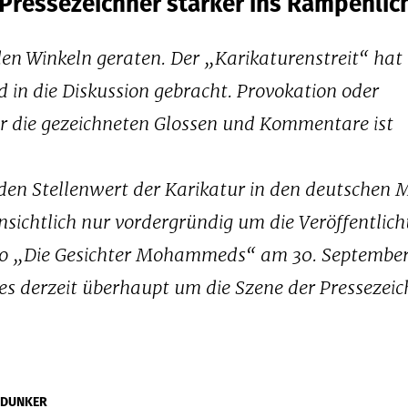
 Pressezeichner stärker ins Rampenlic
den Winkeln geraten. Der „Karikaturenstreit“ hat 
nd in die Dis­kussion gebracht. Provokation oder
er die gezeichneten Glossen und Kommentare ist
en Stellenwert der Karikatur in den deutschen 
fensichtlich nur vordergründig um die Veröffentlic
to „Die Gesichter Mohammeds“ am 30. Septembe
es derzeit überhaupt um die Szene der Pressezeic
 DUNKER