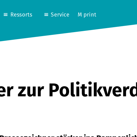
Ressorts
Service
M print
r zur Politikve