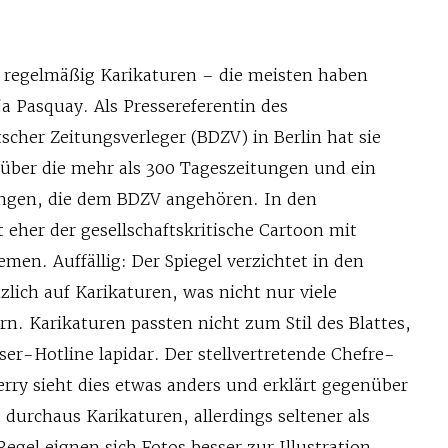
 regelmäßig Karikaturen – die meisten haben
nja Pasquay. Als Pressereferentin des
cher Zeitungsverleger (BDZV) in Berlin hat sie
 über die mehr als 300 Tages­zeitungen und ein
gen, die dem BDZV angehören. In den
t eher der gesellschaftskritische Cartoon mit
en. Auffällig: Der Spiegel verzichtet in den
nzlich auf Karikaturen, was nicht nur viele
n. Karikaturen passten nicht zum Stil des Blattes,
ser-Hotline lapidar. Der stellver­tretende Chefre­
rry sieht dies etwas anders und erklärt gegenüber
 durchaus Karikaturen, allerdings seltener als
Regel eignen sich Fotos besser zur Illustration