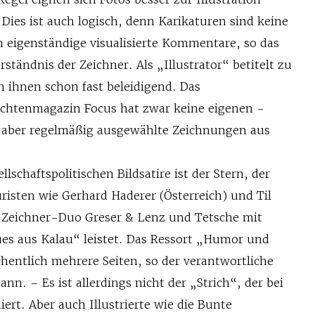
Dies ist auch logisch, denn Karika­turen sind keine
n eigenständige vi­su­a­lisierte Kommentare, so das
ständnis der Zeichner. Als „Illustrator“ betitelt zu
on ihnen schon fast beleidigend. Das
chtenmagazin Focus hat zwar keine eigenen ­
t aber regel­mäßig ausgewählte Zeichnungen aus
ellschaftspolitischen Bildsatire ist der Stern, der
uristen wie Gerhard ­Haderer (Österreich) und Til
 Zeichner-Duo Greser & Lenz und Tetsche mit
ues aus Kalau“ leistet. Das Ressort „Humor und
hentlich mehrere Seiten, so der verantwortliche
nn. – Es ist allerdings nicht der „Strich“, der bei
ert. Aber auch Illustrierte wie die Bunte