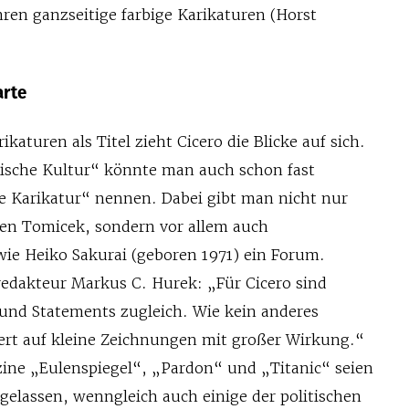
ahren ganzseitige farbige Karikaturen (Horst
arte
ikaturen als Titel zieht Cicero die Blicke auf sich.
tische Kultur“ könnte man auch schon fast
he Karikatur“ nennen. Dabei gibt man nicht nur
rgen Tomicek, sondern vor allem auch
e Heiko Sakurai (geboren 1971) ein Forum.
redakteur Markus C. Hurek: „Für Cicero sind
 und Statements zugleich. Wie kein anderes
ert auf kleine Zeichnungen mit großer Wirkung.“
zine „Eulenspiegel“, „Pardon“ und „Titanic“ seien
gelassen, wenngleich auch einige der poli­tischen