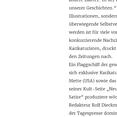
unserer Geschichten.“ 
Illust­rationen, sonder
überwiegende Selbstver
werden ist für viele v
konkurrierende Nachri
Karikaturisten, druck
den Zeitungen nach.
Ein Flaggschiff der ges
sich exklusive Karikat
Mette (USA) sowie das
seiner Kult-Seite „Ne
Satire“ produziere wöc
Redakteur Rolf Dieckma
der Tagespresse domini