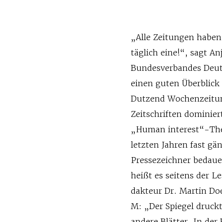
„Alle Zeitungen haben
täglich eine!“, sagt A
Bundesverbandes Deuts
einen guten Überblick
Dutzend Wochenzeitun
Zeitschriften dominier
„Human interest“-Them
letzten Jahren fast gä
Pressezeichner bedauer
heißt es seitens der Le
dakteur Dr. Martin Doe
M: „Der Spiegel druckt
andere Blätter. In der 