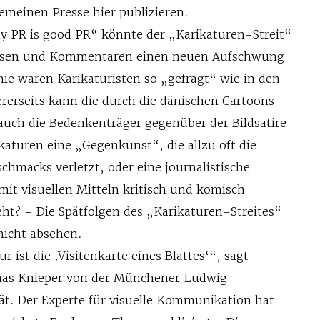
gemeinen Presse hier publizieren.
 PR is good PR“ könnte der „Karikaturen-Streit“
ossen und Kommentaren einen neuen Aufschwung
ie waren Karikaturisten so „gefragt“ wie in den
rerseits kann die durch die dänischen Cartoons
 auch die Bedenkenträger gegenüber der Bildsatire
katuren eine „Gegenkunst“, die allzu oft die
hmacks verletzt, oder eine journalis­tische
mit visuellen Mitteln kritisch und komisch
eht? – Die Spätfolgen des „Karikaturen-Streites“
 nicht absehen.
ur ist die ‚Visitenkarte eines Blattes‘“, sagt
mas Knieper von der Münchener Ludwig-
ät. Der Experte für visuelle Kommunikation hat