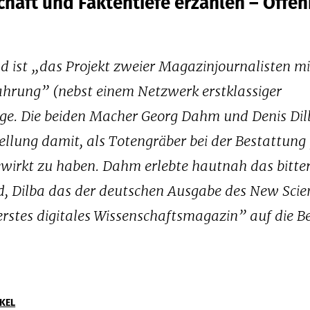
haft und Faktentiefe erzählen – Offen
d ist „das Projekt zweier Magazinjournalisten mi
hrung” (nebst einem Netzwerk erstklassiger
age. Die beiden Macher Georg Dahm und Denis Dil
tellung damit, als Totengräber bei der Bestattung
wirkt zu haben. Dahm erlebte hautnah das bitte
d, Dilba das der deutschen Ausgabe des New Scien
erstes digitales Wissenschaftsmagazin” auf die B
KEL