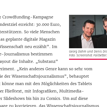
der Crowdfunding-Kampagne
destziel erreicht: 30.000 Euro,
terstützern. So viele Menschen
 das geplante digitale Magazin
issenschaft neu erzählt”. Im
Georg Dahm und Denis Dilb
ne-Journalismus bestimmen
Foto: Screenshot: Failbetter.
Layout die Inhalte. „Substanz”
eriment. „Kein anderes Genre kann so sehr vom
wie der Wissenschaftsjournalismus”, behauptet
 könne man mit den Möglichkeiten des Tablets
er Fließtext, mit Infografiken, Multimedia-
r Slideshows bis hin zu Comics. Um auf diese
mage zu korrigieren, das Wissenschaftsjournalismus