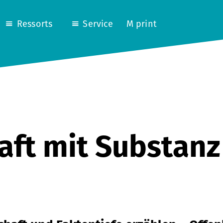
Ressorts
Service
M print
aft mit Substanz