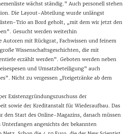
emenliste wächst ständig.” Auch personell stehen
sion. Die Layout-Abteilung wurde unlängst
listen-Trio an Bord geholt, „mit dem wir jetzt den
ben”. Gesucht werden weiterhin
e Autoren mit Rückgrat, Fachwissen und feinem
roße Wissenschaftsgeschichten, die mit
entiefe erzählt werden”. Geboten werden neben
Reisespesen und Umsatzbeteiligung” auch
ges”. Nicht zu vergessen „Freigetränke ab dem
 per Existenzgründungszuschuss der
eit sowie der Kreditanstalt für Wiederaufbau. Das
 für den Start des Online-Magazins, danach müssen
es Unterfangen angesichts der bekannten
 Netz. Schon die 4,50 Euro, die der New Scientist