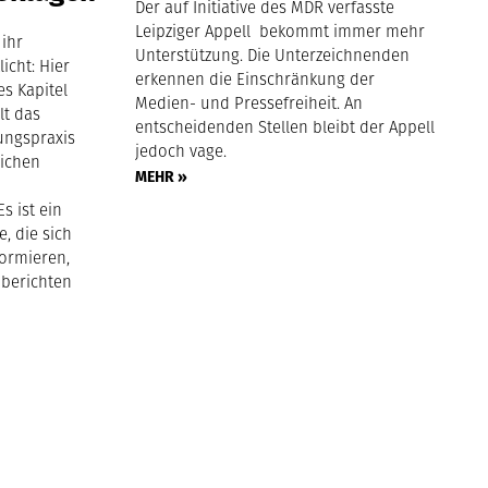
Der auf Initiative des MDR verfasste
Leipziger Appell bekommt immer mehr
 ihr
Unterstützung. Die Unterzeichnenden
icht: Hier
erkennen die Einschränkung der
es Kapitel
Medien- und Pressefreiheit. An
lt das
entscheidenden Stellen bleibt der Appell
ungspraxis
jedoch vage.
lichen
MEHR »
s ist ein
e, die sich
formieren,
 berichten