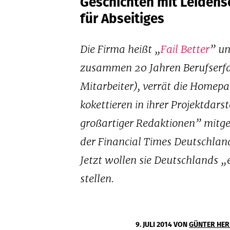
Geschichten mit Leidensc
für Abseitiges
Die Firma heißt „
Fail Better
” un
zusammen 20 Jahren Berufserfa
Mitarbeiter), verrät die Homep
kokettieren in ihrer Projektdars
großartiger Redaktionen” mitge
der Financial Times Deutschlan
Jetzt wollen sie Deutschlands „
stellen.
9. JULI 2014
VON
GÜNTER HER