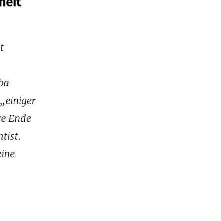
heit
t
ba
 „einiger
re Ende
tist.
eine