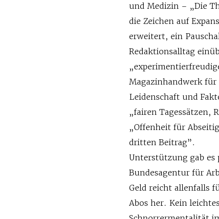
und Medizin – „Die Th
die Zeichen auf Expan
erweitert, ein Pauscha
Redaktionsalltag einü
„experimentierfreudig
Magazinhandwerk für g
Leidenschaft und Fakt
„fairen Tagessätzen, 
„Offenheit für Abseiti
dritten Beitrag”.
Unterstützung gab es
Bundesagentur für Arb
Geld reicht allenfalls
Abos her. Kein leicht
Schnorrermentalität im