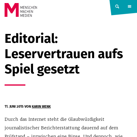
Springe zum Inhalt
MENSCHEN
Editorial:
MACHEN
Leservertrauen aufs
MEDIEN
Spiel gesetzt
11. JUNI 2015
VON
KARIN WENK
Durch das Internet steht die Glaubwürdigkeit
journalistischer Berichterstattung dauernd auf dem
Prüfstand – inzwischen eine Binse. Und dennoch, wie