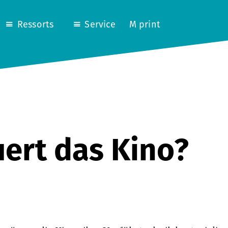
Ressorts
Service
M print
ert das Kino?