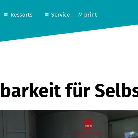
Ressorts
Service
M print
barkeit für Selb