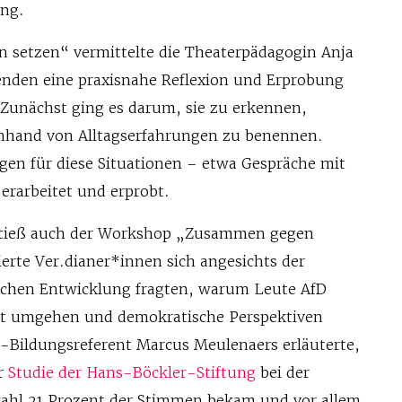
ng.
 setzen“ vermittelte die Theaterpädagogin Anja
nden eine praxisnahe Reflexion und Erprobung
 Zunächst ging es darum, sie zu erkennen,
hand von Alltagserfahrungen zu benennen.
n für diese Situationen – etwa Gespräche mit
erarbeitet und erprobt.
 stieß auch der Workshop „Zusammen gegen
erte Ver.dianer*innen sich angesichts der
schen Entwicklung fragten, warum Leute AfD
t umgehen und demokratische Perspektiven
i-Bildungsreferent Marcus Meulenaers erläuterte,
er
Studie der Hans-Böckler-Stiftung
bei der
ahl 21 Prozent der Stimmen bekam und vor allem