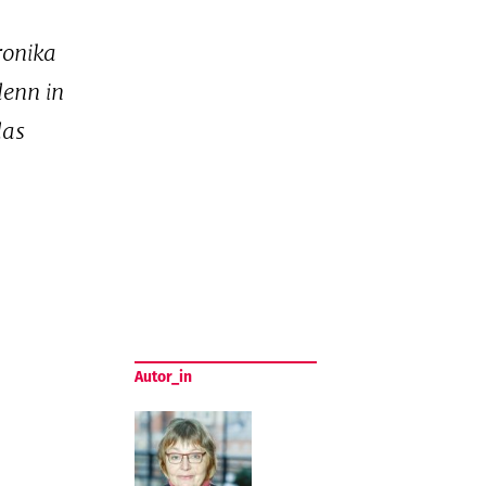
ronika
denn in
das
Autor_in