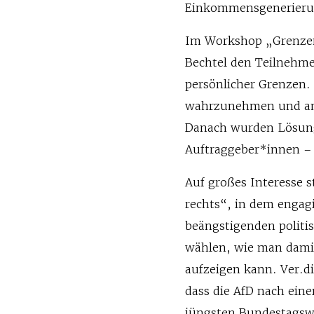
Einkommensgenerieru
Im Workshop „Grenzen
Bechtel den Teilnehme
persönlicher Grenzen.
wahrzunehmen und an
Danach wurden Lösunge
Auftraggeber*innen – 
Auf großes Interesse
rechts“, in dem engagi
beängstigenden politi
wählen, wie man dami
aufzeigen kann. Ver.d
dass die AfD nach ein
jüngsten Bundestagsw