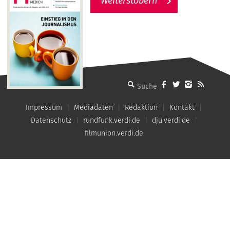
Weiterstöbern
MMM - Menschen machen Medien
Impressum
Mediadaten
Redaktion
Kontakt
Datenschutz
rundfunk.verdi.de
dju.verdi.de
filmunion.verdi.de