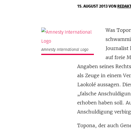
15. AUGUST 2013
VON
REDAK
Was Topon
schwammig.
Journalist
Amnesty International Logo
auf freie
Angaben seines Rechtsb
als Zeuge in einem Ve
Laokolé aussagen. Di
„falsche Anschuldigu
erhoben haben soll. Au
Anschuldigung verbirgt
Topona, der auch Gene