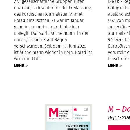
Zivilgesellschaftliche Gruppen rufen
Die US- Reg
dazu auf, sich weiter für die Freilassung
Gültigkeits
des kurdischen Journalisten Ahmet
ausländisc
Polad einzusetzen. Er war im Januar
USA von me
gemeinsam mit seiner deutschen
zu verkürze
Kollegin Eva Maria Michelmann in der
Journalist*
nordsyrischen Stadt Raqqa
90 Tage be
verschwunden. Seit dem 19. Juni 2026
Europäisch
ist Michelmann wieder in Köln. Polad ist
verurteilt 
weiter in Haft.
Einschränk
MEHR »
MEHR »
M – Da
Heft 2/202