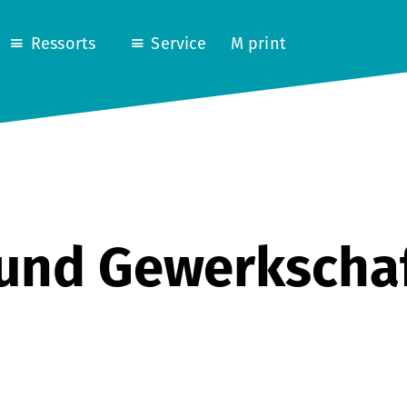
Ressorts
Service
M print
 und Gewerkscha