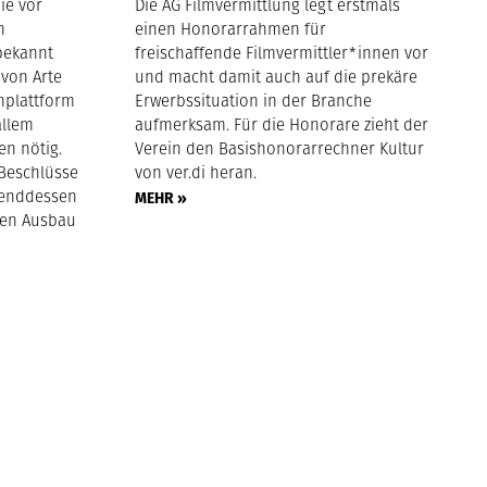
ie vor
Die AG Filmvermittlung legt erstmals
n
einen Honorarrahmen für
bekannt
freischaffende Filmvermittler*innen vor
 von Arte
und macht damit auch auf die prekäre
nplattform
Erwerbssituation in der Branche
allem
aufmerksam. Für die Honorare zieht der
en nötig.
Verein den Basishonorarrechner Kultur
 Beschlüsse
von ver.di heran.
hrenddessen
MEHR »
hen Ausbau