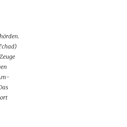
ehörden.
 Tchad)
 Zeuge
gen
 Am-
 Das
ort