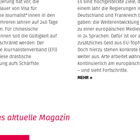
ierung hat vor, die
Es sind hochgesteckte Ziele, d
dauer von Visa für
einem Jahr die Regierungen i
he Journalist*innen in den
Deutschland und Frankreich 
hreren Jahren auf 240 Tage
gaben: die Weiterentwicklung
n. Für chinesische
zu einer europäischen Medie
innen soll die Gültigkeit auf
in 24 Sprachen. Dafür ist vor 
schränkt werden. Der
zusätzliches Geld aus EU-Töpf
e Journalistenverband (EFJ)
Doch hierzu stehen konkrete
diese drastische
weiter aus. Arte arbeitet wä
ung aufs Schärfste.
kontinuierlich am europäisc
– und sieht Fortschritte.
MEHR »
s aktuelle Magazin
6