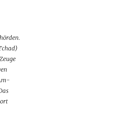
ehörden.
 Tchad)
 Zeuge
gen
 Am-
 Das
ort