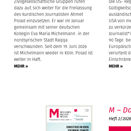
Zivilgesellschaftliche Gruppen rufen
Die US- Reg
dazu auf, sich weiter für die Freilassung
Gültigkeits
des kurdischen Journalisten Ahmet
ausländisc
Polad einzusetzen. Er war im Januar
USA von me
gemeinsam mit seiner deutschen
zu verkürze
Kollegin Eva Maria Michelmann in der
Journalist*
nordsyrischen Stadt Raqqa
90 Tage be
verschwunden. Seit dem 19. Juni 2026
Europäisch
ist Michelmann wieder in Köln. Polad ist
verurteilt 
weiter in Haft.
Einschränk
MEHR »
MEHR »
M – Da
Heft 2/202