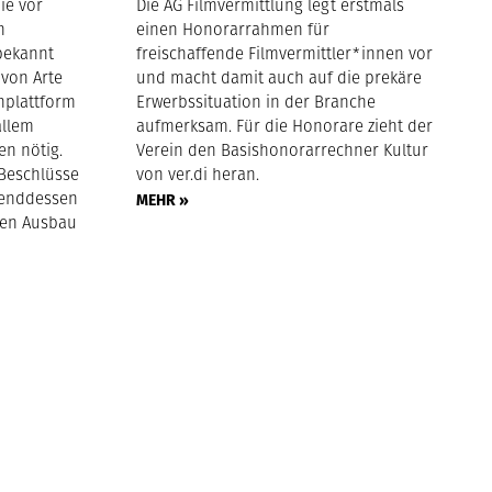
ie vor
Die AG Filmvermittlung legt erstmals
n
einen Honorarrahmen für
bekannt
freischaffende Filmvermittler*innen vor
 von Arte
und macht damit auch auf die prekäre
nplattform
Erwerbssituation in der Branche
allem
aufmerksam. Für die Honorare zieht der
en nötig.
Verein den Basishonorarrechner Kultur
 Beschlüsse
von ver.di heran.
hrenddessen
MEHR »
hen Ausbau