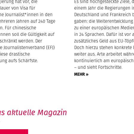
ierung hat vor, die
Es sind hochgesteckte Ziele, d
dauer von Visa für
einem Jahr die Regierungen i
he Journalist*innen in den
Deutschland und Frankreich 
hreren Jahren auf 240 Tage
gaben: die Weiterentwicklung
n. Für chinesische
zu einer europäischen Medie
innen soll die Gültigkeit auf
in 24 Sprachen. Dafür ist vor 
schränkt werden. Der
zusätzliches Geld aus EU-Töpf
e Journalistenverband (EFJ)
Doch hierzu stehen konkrete
diese drastische
weiter aus. Arte arbeitet wä
ung aufs Schärfste.
kontinuierlich am europäisc
– und sieht Fortschritte.
MEHR »
s aktuelle Magazin
6