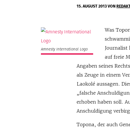
15. AUGUST 2013
VON
REDAK
Was Topon
schwammig.
Journalist
Amnesty International Logo
auf freie
Angaben seines Rechtsb
als Zeuge in einem Ve
Laokolé aussagen. Di
„falsche Anschuldigu
erhoben haben soll. Au
Anschuldigung verbirgt
Topona, der auch Gene