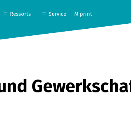
Ressorts
Service
M print
 und Gewerkscha