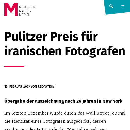
Springe zum Inhalt
MENSCHEN
Pulitzer Preis für
MACHEN
iranischen Fotografen
MEDIEN
13. FEBRUAR 2007
VON
REDAKTION
Übergabe der Auszeichnung nach 26 Jahren in New York
Im letzten Dezember wurde durch das Wall Street Journal
die Identität eines Fotografen aufgedeckt, dessen
erschütterndes Foto Ende der 70er Jahre weltweit